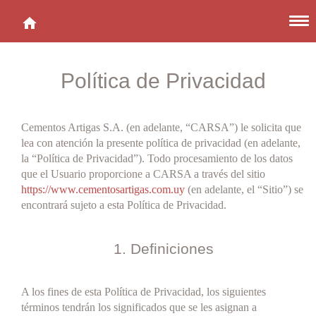
Política de Privacidad
»
Perfecto HCCA » Nuevo!
»
Perfecto Impermeable
»
Perfecto Porcellanato
Cementos Artigas S.A. (en adelante, “CARSA”) le solicita que
»
Perfecto Flexible
lea con atención la presente política de privacidad (en adelante,
»
¿Qué tenés que colocar?
la “Política de Privacidad”). Todo procesamiento de los datos
»
Calculá cuanto comprar
que el Usuario proporcione a CARSA a través del sitio
https://www.cementosartigas.com.uy
(en adelante, el “Sitio”) se
encontrará sujeto a esta Política de Privacidad.
»
Multipropósito
1. Definiciones
»
Calculá cuanto comprar
A los fines de esta Política de Privacidad, los siguientes
términos tendrán los significados que se les asignan a